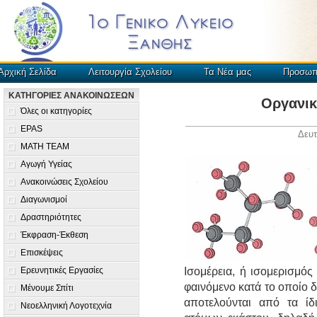
Αρχική Σελίδα
Λειτουργία Σχολείου
Τα Νέα μας
Προσωπ
ΚΑΤΗΓΟΡΙΕΣ ΑΝΑΚΟΙΝΩΣΕΩΝ
Οργανικ
Όλες οι κατηγορίες
EPAS
Δευτ
MATH TEAM
Αγωγή Υγείας
Ανακοινώσεις Σχολείου
Διαγωνισμοί
Δραστηριότητες
Έκφραση-Έκθεση
Επισκέψεις
Ερευνητικές Εργασίες
Ισομέρεια, ή ισομερισμός
φαινόμενο κατά το οποίο δ
Μένουμε Σπίτι
αποτελούνται από τα ίδ
Νεοελληνική Λογοτεχνία