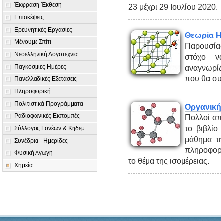
Έκφραση-Έκθεση
23 μέχρι 29 Ιουλίου 2020.
Επισκέψεις
Ερευνητικές Εργασίες
Θεωρία Η
Μένουμε Σπίτι
Παρουσία
Νεοελληνική Λογοτεχνία
στόχο ν
Παγκόσμιες Ημέρες
αναγνωρίζ
που θα συ
Πανελλαδικές Εξετάσεις
Πληροφορική
Πολιτιστικά Προγράμματα
Οργανική
Ραδιοφωνικές Εκπομπές
Πολλοί απ
το βιβλίο
Σύλλογος Γονέων & Κηδεμ.
μάθημα τη
Συνέδρια - Ημερίδες
πληροφορί
Φυσική Αγωγή
το θέμα της ισομέρειας.
Χημεία