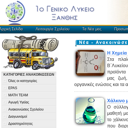
Αρχική Σελίδα
Λειτουργία Σχολείου
Τα Νέα μας
Προσωπ
Η Χημεία
Στα πλαί
Β΄Λυκεί
προϊόντα
ΚΑΤΗΓΟΡΙΕΣ ΑΝΑΚΟΙΝΩΣΕΩΝ
μας ζωή,
Όλες οι κατηγορίες
οργανικές ενώσεις και τα 
EPAS
MATH TEAM
Χάλκινο 
Αγωγή Υγείας
Ο σύλλογ
Ανακοινώσεις Σχολείου
μαθητή μ
Διαγωνισμοί
το χάλκιν
Δραστηριότητες
που διορ