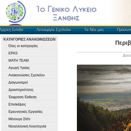
Αρχική Σελίδα
Λειτουργία Σχολείου
Τα Νέα μας
Προσωπ
ΚΑΤΗΓΟΡΙΕΣ ΑΝΑΚΟΙΝΩΣΕΩΝ
Περι
Όλες οι κατηγορίες
EPAS
Δευτ
MATH TEAM
Αγωγή Υγείας
Ανακοινώσεις Σχολείου
Διαγωνισμοί
Δραστηριότητες
Έκφραση-Έκθεση
Επισκέψεις
Ερευνητικές Εργασίες
Μένουμε Σπίτι
Νεοελληνική Λογοτεχνία