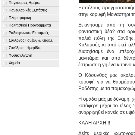
Παγκόσμιες Ημέρες
Επιτέλους πραγματοποιήσ
Πανελλαδικές Εξετάσεις
στην κορυφή Μοναστήρι τη
Πληροφορική
Ξεκινήσαμε από τη συ
Πολιτιστικά Προγράμματα
φανταστική θέα? στα αρ
Ραδιοφωνικές Εκπομπές
παλιά πόλη της Ξάνθης.
Σύλλογος Γονέων & Κηδεμ.
Καλαμούς κι από εκεί άλ
Συνέδρια - Ημερίδες
Διασχίσαμε ένα υπέρο
Φυσική Αγωγή
μανιτάρια και από δέντ
Χημεία
έστρωσε η γη ένα κιτρινο-
Ο Κόσυνθος μας ακολο
κορυφή για να θαυμάσου
Ροδόπης με τα πομακοχώρ
Η ομάδα μας με δύναμη, χα
κατάφερε μέχρι το τέλος 
αναρριχηθεί κανείς σε υψ
ΚΑΛΗ ΑΡΧΗ!!!
Δείτε μερικές φωτογρ