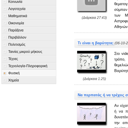
Κοινωνία
θεματο
Λογοτεχνία
σύμπαν
των Μ.
Μαθηματικά
(Διάρκεια 27:43)
Αστροφυ
Οικονομία
Αθηνών
Παράξενα
Περιβάλλον
Τι είναι η βαρύτητα;
(06-10-
Πολιτισμός
Ταινίες μικρού μήκους
Στο vid
Τέχνες
τρόπο,
θεμελι
Τεχνολογία-Πληροφορική
Βαρύτητ
Φυσική
(Διάρκεια 1:25)
Χημεία
Να περπατάς ή να τρέχεις 
Αν είχα
ή να π
δυνατόν
την απ