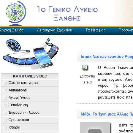
Αρχική Σελίδα
Λειτουργία Σχολείου
Τα Νέα μας
Προσωπ
Ισαάκ Νεύτων εναντίον Ρο
Ο Ρουμπ Γκόλντμπ
καρτούν του, στα 
ΚΑΤΗΓΟΡΙΕΣ VIDEO
(Διάρκεια
απλή εργασία. Από 
1:10)
Όλες οι κατηγορίες
νόμου της βαρύ
Animations
προσωπικότητες ανα
μαντέψετε ποια πλε
Αγωγή Υγείας
Εκπαίδευση
Έκφραση - Γλώσσα
Μάζα, Τα Ίχνη μιας Άλλης 
Θρησκευτικά
Δείτε 
Ιστορία
αγάπη