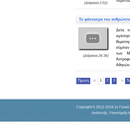
περίπτω
(Διάρκεια 2:02)
Το φάντασμα του ανθρώπιν
Δείτε 
αγάπη
θεματο
σύμπαν
των Μ.
(Διάρκεια 26:36)
Αστροφυ
Αθηνών
«
»
Πρώτη
1
2
3
Τ
Copyright © 2012-2016 1o Γενικό 
Ανάπτυξη, Υποστήριξη 