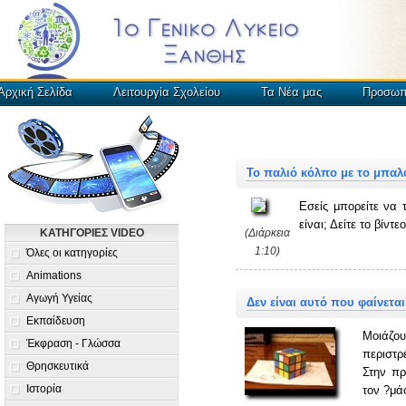
Αρχική Σελίδα
Λειτουργία Σχολείου
Τα Νέα μας
Προσωπ
Το παλιό κόλπο με το μπαλ
Εσείς μπορείτε να 
είναι; Δείτε το βίντ
ΚΑΤΗΓΟΡΙΕΣ VIDEO
(Διάρκεια
1:10)
Όλες οι κατηγορίες
Animations
Αγωγή Υγείας
Δεν είναι αυτό που φαίνεται
Εκπαίδευση
Μοιάζου
Έκφραση - Γλώσσα
περιστρ
Θρησκευτικά
Στην πρ
Ιστορία
τον ?μά